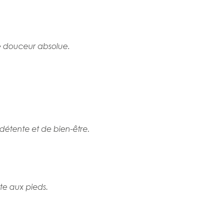
e
douceur
absolue.
étente et de bien-être.
ête
aux
pieds.