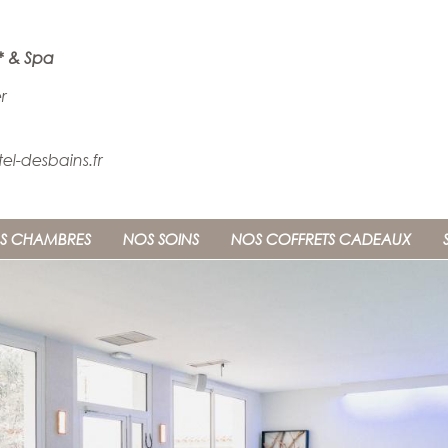
* & Spa
Update cookies preferences
r
l-desbains.fr
S CHAMBRES
NOS SOINS
NOS COFFRETS CADEAUX