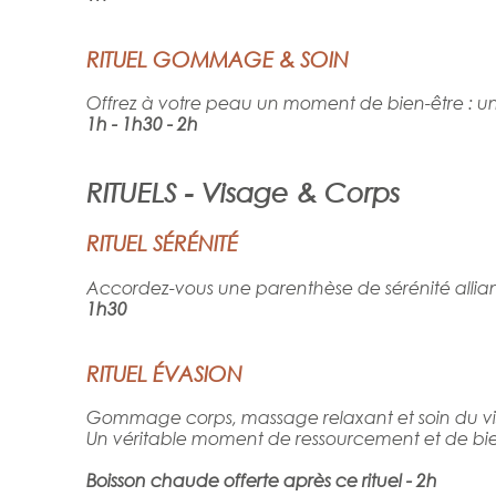
RITUEL GOMMAGE & SOIN
Offrez
à
votre
peau
un
moment
de
bien-être
:
u
1h - 1h30 - 2h
RITUELS - Visage & Corps
RITUEL SÉRÉNITÉ
Accordez-vous
une
parenthèse
de
sérénité
allia
1h30
RITUEL ÉVASION
Gommage
corps,
massage
relaxant
et
soin
du v
Un
véritable
moment
de ressourcement
et d
e
bi
Boisson chaude offerte après ce rituel - 2h