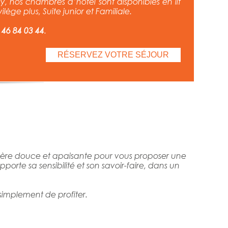
, nos chambres d’hôtel sont disponibles en lit
lège plus, Suite junior et Familiale.
46 84 03 44
.
RÉSERVEZ VOTRE SÉJOUR
ère douce et apaisante pour vous proposer une
orte sa sensibilité et son savoir-faire, dans un
simplement de profiter.