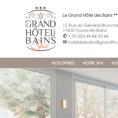
Le Grand Hôtel des Bains **
15 Rue du Général Brunche
17450 Fouras-les-Bains
✆
+ 33 (0)5 46 84 03 44
✉
hoteldesbains@grandhote
NOS OFFRES
NOTRE SPA
NO