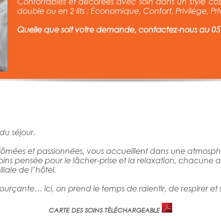
Confortables et décorées avec soin dans un style cosy
double ou en 2 lits : Économique, Confort, Privilège, Privi
Quelle que soit votre demande, contactez-nous au 05 
du séjour.
lômées et passionnées,
vous accueillent dans une atmosph
ns pensée pour le lâcher-prise et la relaxation, chacune app
iale de l’hôtel.
rçante… ici, on prend le temps de ralentir, de respirer et 
CARTE DES SOINS TÉLÉCHARGEABLE