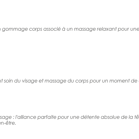
n gommage
corps
associé
à
un
massage
relaxant
pour un
nt
soin
du
visage
et
massage
du
corps pour
un moment de d
isage
:
l'alliance
parfaite
pour
une
détente
absolue de
la
t
en-être.