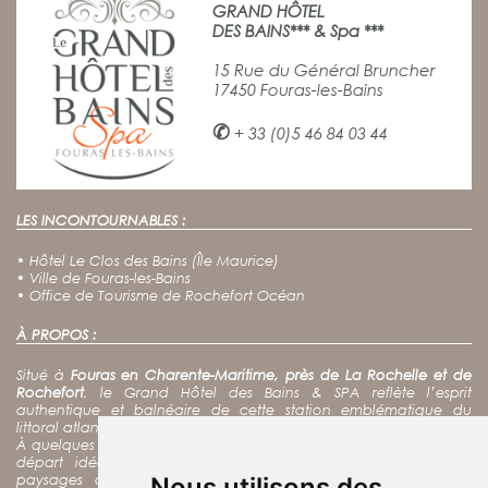
GRAND HÔTEL
DES BAINS*** & Spa ***
15 Rue du Général Bruncher
17450 Fouras-les-Bains
✆
+ 33 (0)5 46 84 03 44
LES INCONTOURNABLES :
•
Hôtel Le Clos des Bains (Île Maurice)
•
Ville de Fouras-les-Bains
•
Office de Tourisme de Rochefort Océan
À PROPOS :
Situé à
Fouras en Charente-Maritime, près de La Rochelle et de
Rochefort
, le Grand Hôtel des Bains & SPA reflète l’esprit
authentique et balnéaire de cette station emblématique du
littoral atlantique.
À quelques pas de l’océan, notre hôtel spa constitue un point de
départ idéal pour
découvrir Fort Boyard, l’île d’Aix
et les
paysages de la côte charentaise, tout en profitant d’une
Nous utilisons des