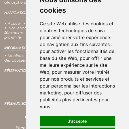
atmosphère calme et chaleureuse au cœur de Fouras.
cookies
NAVIGATION :
Ce site Web utilise des cookies et
•
Accueil
•
Nos offres
•
Notre charte RSE
•
Notre Spa
•
Nos Soins
•
Nos chambres
•
Nos coffrets cadeaux
•
Découvrir Fouras
•
d'autres technologies de suivi
Séminaires
•
Groupes
•
Tarifs
•
Contact
•
Accès
•
Villes à
pour améliorer votre expérience
proximité
de navigation aux fins suivantes :
INFORMATIONS LÉGALES :
pour activer les fonctionnalités de
•
Mentions légales
•
Conditions générales d'utilisation
•
Politique
base du site Web
,
pour offrir une
des cookies
•
Politique de confidentialité
meilleure expérience sur le site
RÉSERVATION EN LIGNE :
Web
,
pour mesurer votre intérêt
pour nos produits et services et
RÉSERVER VOTRE SÉJOUR
pour personnaliser les interactions
Meilleurs tarifs garantis !
marketing
,
pour diffuser des
publicités plus pertinentes pour
RÉSEAUX SOCIAUX :
vous
.
J'accepte
Facebook
Instagram
Twitter