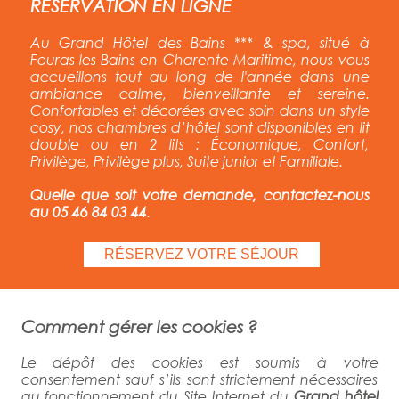
RÉSERVATION EN LIGNE
Au Grand Hôtel des Bains *** & spa, situé à
Fouras-les-Bains en Charente-Maritime, nous vous
accueillons tout au long de l'année
dans une
ambiance calme, bienveillante et sereine.
Confortables et décorées avec soin dans un style
cosy, nos chambres d’hôtel sont disponibles en lit
double ou en 2 lits : Économique, Confort,
Privilège, Privilège plus, Suite junior et Familiale.
Quelle que soit votre demande, contactez-nous
au 05 46 84 03 44
.
RÉSERVEZ VOTRE SÉJOUR
Comment gérer les cookies ?
Le dépôt des cookies est soumis à votre
consentement sauf s’ils sont strictement nécessaires
au fonctionnement du Site Internet du
Grand hôtel