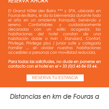
RESERVA AHORA
El Grand Hôtel des Bains *** y SPA, ubicado en
Fouras-les-Bains, le da la bienvenida durante todo
el año en un ambiente tranquilo, benévolo y
sereno. Confortables y cuidadosamente
decoradas con un estilo acogedor, las
habitaciones del hotel constan de una
habitación doble o twin : Standard, Confort,
Privilege, Privilege plus / junior suite y categoría
Familiar ... sin olvidar nuestras habitaciones
accesibles a personas con movilidad reducida.
Para todas las solicitudes, no dude en ponerse en
contacto con el hotel en el
+ 33 (0)5 46 84 03 44
.
RESERVA TU ESTANCIA
Distancias en km de Fouras a