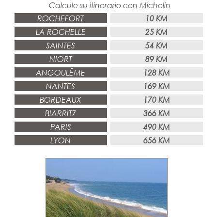
Calcule su itinerario con
Michelin
ROCHEFORT
10 KM
LA ROCHELLE
25 KM
SAINTES
54 KM
NIORT
89 KM
ANGOULÊME
128 KM
NANTES
169 KM
BORDEAUX
170 KM
BIARRITZ
366 KM
PARIS
490 KM
LYON
656 KM